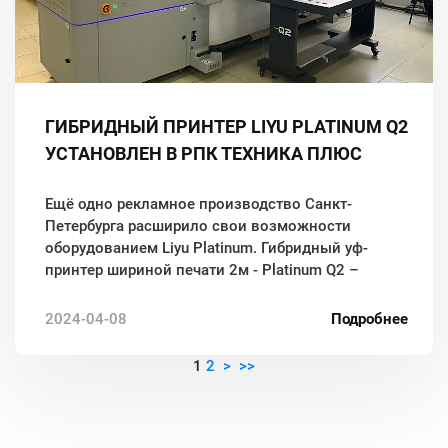
ГИБРИДНЫЙ ПРИНТЕР LIYU PLATINUM Q2
УСТАНОВЛЕН В РПК ТЕХНИКА ПЛЮС
Ещё одно рекламное производство Санкт-
Петербурга расширило свои возможности
оборудованием Liyu Platinum. Гибридный уф-
принтер шириной печати 2м - Platinum Q2 –
быстрый и комфортный в управлении универсал
для работы и с рулонными, и листовыми
2024-04-08
Подробнее
материалами.
1
2
>
>>