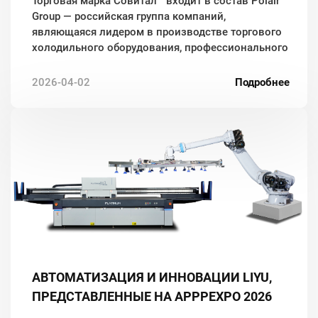
Торговая марка Совитал™ входит в состав Polair
Group — российская группа компаний,
являющаяся лидером в производстве торгового
холодильного оборудования, профессионального
оборудования для предприятий торговли,
общественного питания и кухни.
2026-04-02
Подробнее
АВТОМАТИЗАЦИЯ И ИННОВАЦИИ LIYU,
ПРЕДСТАВЛЕННЫЕ НА APPPEXPO 2026