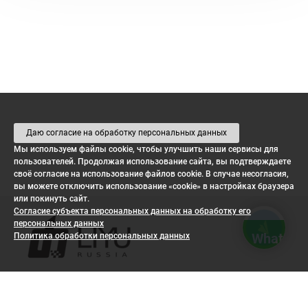
Даю согласие на обработку персональных данных
Мы используем файлы cookie, чтобы улучшить наши сервисы для
LIYU Russia в мессенджерах
пользователей. Продолжая использование сайта, вы подтверждаете
своё согласие на использование файлов cookie. В случае несогласия,
вы можете отключить использование «cookie» в настройках браузера
Напишите — ответим на вопросы и посчи
или покинуть сайт.
Согласие субъекта персональных данных на обработку его
персональных данных
WhatsAp
Политика обработки персональных данных
Telegra
ГЛАВНАЯ
О КОМПАНИИ