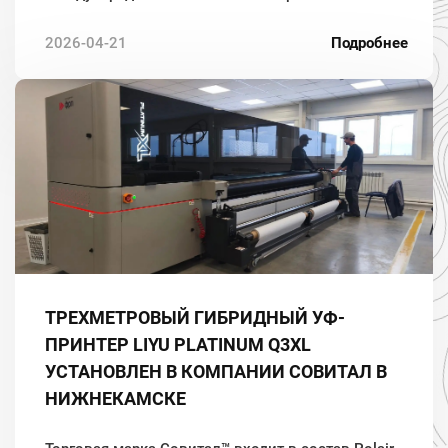
мероприятий, каждое из которых требует
качественного и, как правило, срочного
2026-04-21
Подробнее
оформления.
ТРЕХМЕТРОВЫЙ ГИБРИДНЫЙ УФ-
ПРИНТЕР LIYU PLATINUM Q3XL
УСТАНОВЛЕН В КОМПАНИИ СОВИТАЛ В
НИЖНЕКАМСКЕ