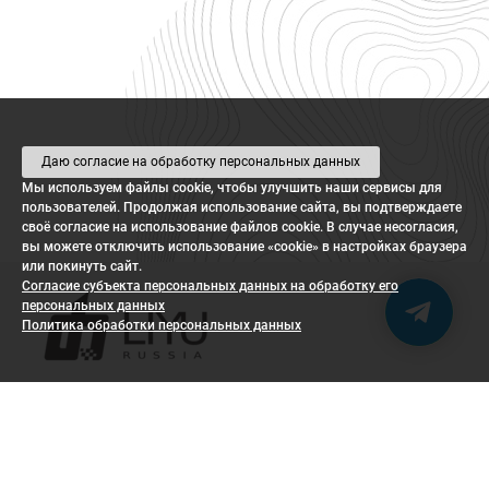
Даю согласие на обработку персональных данных
Мы используем файлы cookie, чтобы улучшить наши сервисы для
LIYU Russia в мессенджерах
пользователей. Продолжая использование сайта, вы подтверждаете
своё согласие на использование файлов cookie. В случае несогласия,
вы можете отключить использование «cookie» в настройках браузера
Напишите — ответим на вопросы и посчи
или покинуть сайт.
Согласие субъекта персональных данных на обработку его
персональных данных
WhatsAp
Политика обработки персональных данных
Telegra
ГЛАВНАЯ
О КОМПАНИИ
КАТАЛОГ
СЕРВИС